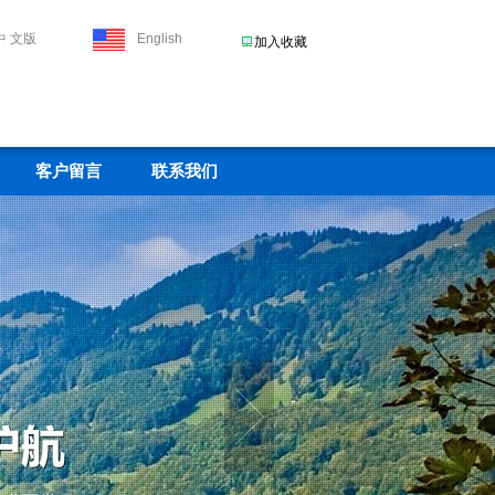
中 文版
English
加入收藏
客户留言
联系我们