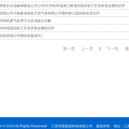
西延长石油榆神能化公司公司50万吨/年煤基乙醇项目硫回收工艺包审查会顺利召开
贺我公司与福建省福化天辰气体有限公司顺利签订硫回收供货合同
同有机废气处理方法及优缺点详解
丰科技硫回收工艺包审查会顺利召开
烈祝贺我公司网站改版成功！
第一页
上一页
1
下一页
最
ight © 2016 All Rights Reserved! 江苏恒新能源科技有限公司 版权所有