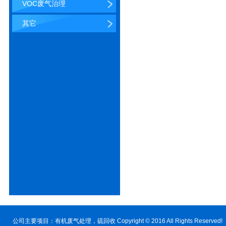
VOC废气治理
其它
公司主要项目：
有机废气处理
，硫回收 Copyright © 2016 All Rig