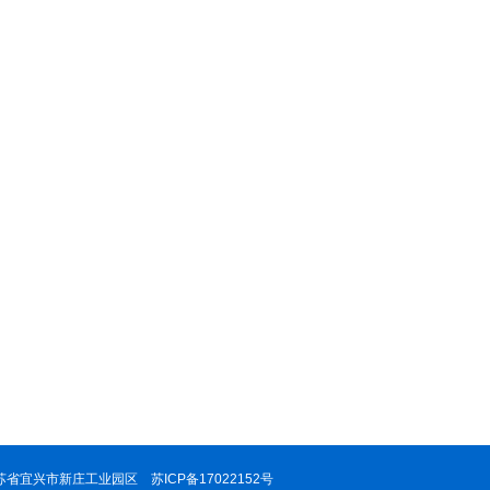
 地址：江苏省宜兴市新庄工业园区
苏ICP备17022152号