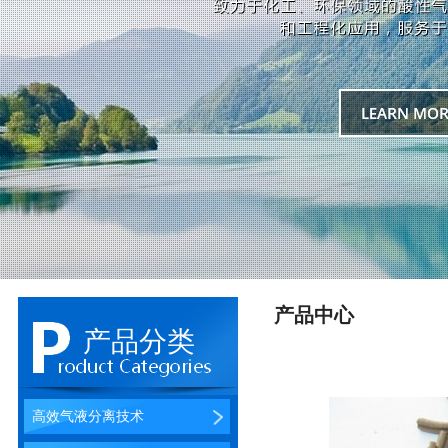
产品中心
产品分类
高效气液分离技术