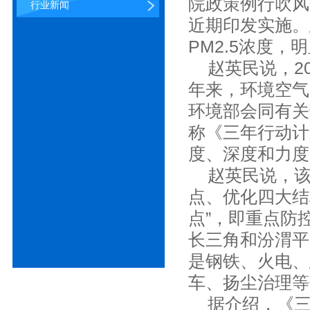
院政策例行吹风
行业新闻
近期印发实施。
PM2.5浓度
赵英民说，20
年来，环境空气
环境部会同有关
称《三年行动计
度、深度和力度
赵英民说，该行
点、优化四大结
点”，即重点防
长三角和汾渭平
是钢铁、火电、
车、扬尘治理等
据介绍，《三