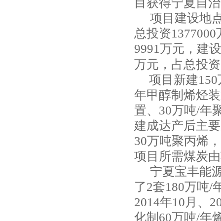
目获得宁夏自治
项目建设地
总投资13770
9991万元，建
万元，占总投资
项目新建
15
年甲醇制烯烃装
置、30万吨/
建成达产后主要
30万吨聚丙烯
项目所需煤炭由
宁夏宝丰能
了
2套180万
2014年10月
化制60万吨/