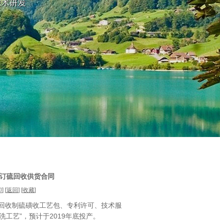
订硫回收供货合同
印
] [
返回
] [
收藏
]
回收制硫磺收工艺包、专利许可、技术服
洗工艺”，预计于2019年底投产。