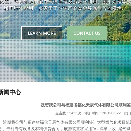
新闻中心
祝贺我公司与福建省福化天辰气体有限公司顺利签
点击数：5456次 添加时间：2018-06-22 [
打
近期我公司与福建省福化天辰气体有限公司顺利签订大型煤气化项目硫
务、专利专有设备及材料供货合同，该套装置将采用“c-c硫磺回收+尾气碱