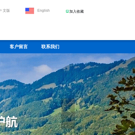
中 文版
English
加入收藏
客户留言
联系我们