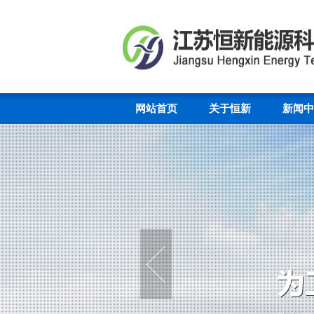
网站首页
关于恒新
新闻中