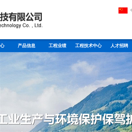
心
产品信息
工程业绩
工程技术中心
人才招聘