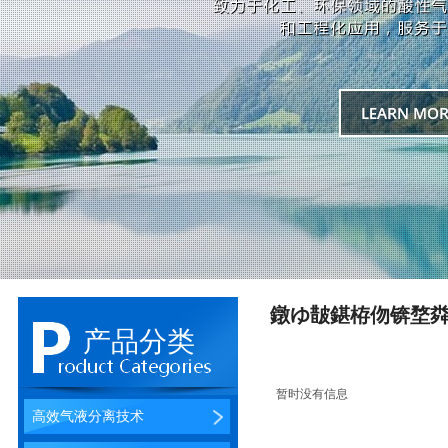
鐓ゆ皵鍖栫伆锛堥
产品分类
暂时没有信息
高效气液分离技术