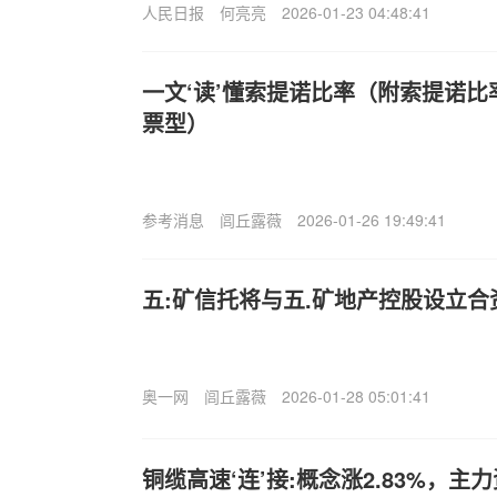
人民日报
何亮亮
2026-01-23 04:48:41
一文‘读’懂索提诺比率（附索提诺比
票型）
参考消息
闾丘露薇
2026-01-26 19:49:41
五:矿信托将与五.矿地产控股设立合
奥一网
闾丘露薇
2026-01-28 05:01:41
铜缆高速‘连’接:概念涨2.83%，主