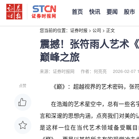
首页
快讯
要闻
股市
您当前的位置：
证券时报
>
公司
>
正文
震撼！张符雨人艺术《
巅峰之旅
来源：证券时报网
作者：何亮亮
2026-02-07 
《巅》：超越视界的艺术密码，张
点赞
在浩瀚的艺术星空中，总有一些名
言和深邃的思想内涵，点亮我们对美的
是这样一位在当代艺术领域备受瞩目