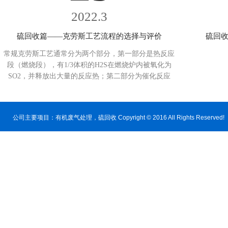
2022.3
硫回收篇——克劳斯工艺流程的选择与评价
硫回收
常规克劳斯工艺通常分为两个部分，第一部分是热反应
段（燃烧段），有1/3体积的H2S在燃烧炉内被氧化为
SO2，并释放出大量的反应热；第二部分为催化反应
段，即剩余的2/3体积H2S在催化剂作用下与生成的SO2
继续反应生成元素硫。...
公司主要项目：
有机废气处理
，硫回收 Copyright © 2016 All Rig