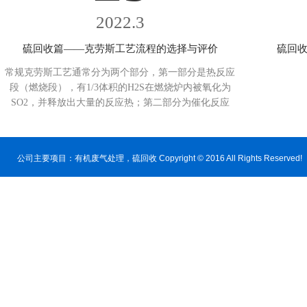
2022.3
硫回收篇——克劳斯工艺流程的选择与评价
硫回收
常规克劳斯工艺通常分为两个部分，第一部分是热反应
段（燃烧段），有1/3体积的H2S在燃烧炉内被氧化为
SO2，并释放出大量的反应热；第二部分为催化反应
段，即剩余的2/3体积H2S在催化剂作用下与生成的SO2
继续反应生成元素硫。...
公司主要项目：
有机废气处理
，硫回收 Copyright © 2016 All Rig